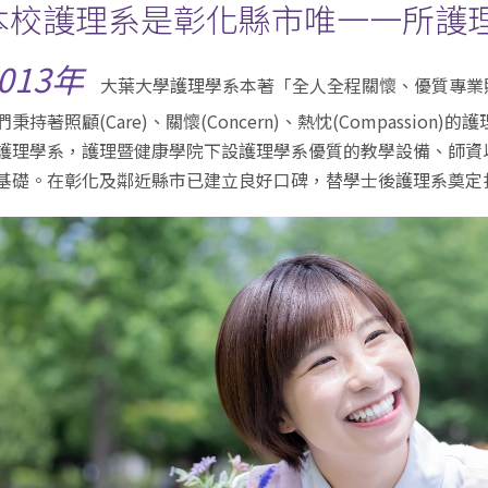
本校護理系是彰化縣市唯一一所護
013年
大葉大學護理學系本著「全人全程關懷、優質專業
們秉持著照顧(Care)、關懷(Concern)、熱忱(Compass
護理學系，護理暨健康學院下設護理學系優質的教學設備、師資
基礎。在彰化及鄰近縣市已建立良好口碑，替學士後護理系奠定